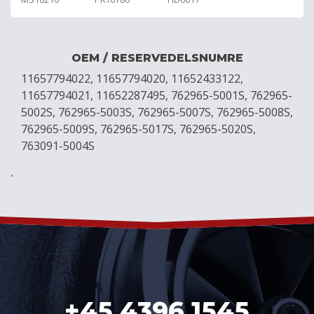
OEM / RESERVEDELSNUMRE
11657794022, 11657794020, 11652433122,
11657794021, 11652287495, 762965-5001S, 762965-
5002S, 762965-5003S, 762965-5007S, 762965-5008S,
762965-5009S, 762965-5017S, 762965-5020S,
763091-5004S
´
+45 4396 1545