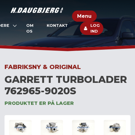
Skip
to
Menu
content
DERE
OM
KONTAKT
LOG
OS
IND
FABRIKSNY & ORIGINAL
GARRETT TURBOLADER
762965-9020S
PRODUKTET ER PÅ LAGER