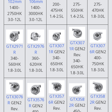
102mm
106mm
275-
200-
275-
1400-
1400-
470HK
475HK
550HK
2750HK
3000HK
1.8-3.0L
1.4-2.5L
1.4-2.5L
3.0-12L
3.0-12L
GTX307
GTX307
GTX307
GTX2971
GTX2976
1R
GEN2
6R
GEN2
1R
GEN2
R
R
Rev.
400-
340-
340-
360-
340-
750HK
650HK
560HK
620HK
650HK
1.8-3.0L
1.8-3.0L
1.8-3.0L
1.8-3.0L
1.8-3.0L
GTX358
GTX357
GTX3076
GTX358
GTX3576
2R
GEN2
6R
GEN2
R
GEN2
2R
GEN2
R
GEN2
Rev.
Rev.
Rev.
450-
400-