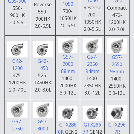
1050
1200
G35-900
1050
Reverse
Reverse
Compact
550-
700-
550-
700-
475-
900HK
1050HK
900HK
1050HK
1200HK
2.0-5.5L
2.0-5.5L
2.0-5.5L
2.0-5.5L
2.0-7.0L
G57-
G57-
G57-
G42-
G42-
2000
2350
2550
1200
1450
88mm
94mm
98mm
475-
525-
1400-
1400-
1400-
1200HK
1450HK
2000HK
2350HK
2550HK
2.0-7.0L
2.0-8.0L
3.0-12L
3.0-12L
3.0-12L
G57-
G57-
GTX296
GTX286
GTX286
2750
3000
7R
0R
GEN2
7R
GEN2