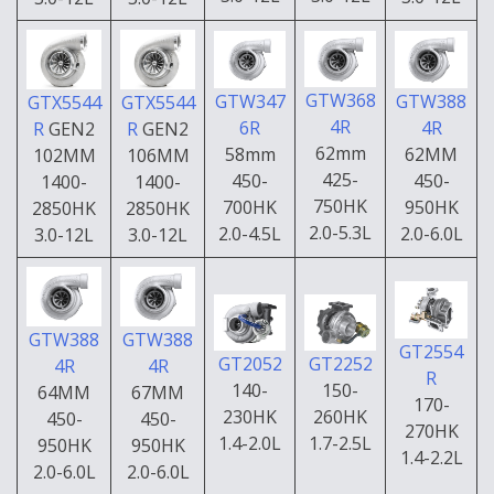
GTW368
GTW347
GTW388
GTX5544
GTX5544
4R
6R
4R
R
GEN2
R
GEN2
62mm
58mm
62MM
102MM
106MM
425-
450-
450-
1400-
1400-
750HK
700HK
950HK
2850HK
2850HK
2.0-5.3L
2.0-4.5L
2.0-6.0L
3.0-12L
3.0-12L
GTW388
GTW388
GT2554
GT2052
GT2252
4R
4R
R
140-
150-
64MM
67MM
170-
230HK
260HK
450-
450-
270HK
1.4-2.0L
1.7-2.5L
950HK
950HK
1.4-2.2L
2.0-6.0L
2.0-6.0L