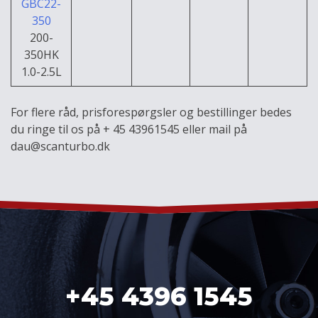
GBC22-
350
200-
350HK
1.0-2.5L
For flere råd, prisforespørgsler og bestillinger bedes
du ringe til os på + 45 43961545 eller mail på
dau@scanturbo.dk
+45 4396 1545