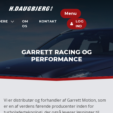
Skip
to
Menu
content
DERE
OM
KONTAKT
LOG
OS
IND
GARRETT RACING OG
PERFORMANCE
Vi er distributør og forhandler af Garrett Motion, som
er en af verdens førende producenter inden for
turboladerteknologi, der også leverer løsninger til