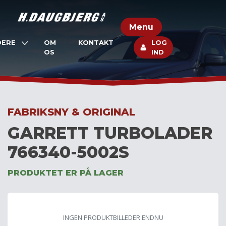
Skip
to
Menu
content
DERE
OM
KONTAKT
LOG
OS
IND
FABRIKSNY & ORIGINAL
GARRETT TURBOLADER
766340-5002S
PRODUKTET ER PÅ LAGER
INGEN PRODUKTBILLEDER ENDNU