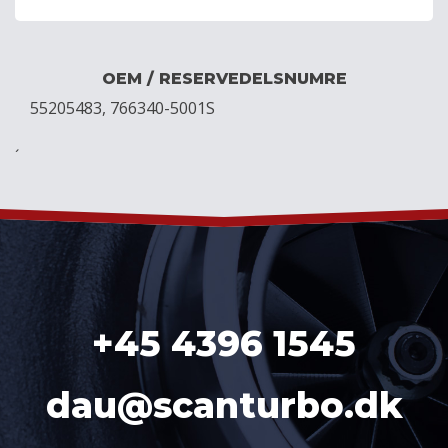
OEM / RESERVEDELSNUMRE
55205483, 766340-5001S
´
+45 4396 1545
dau@scanturbo.dk