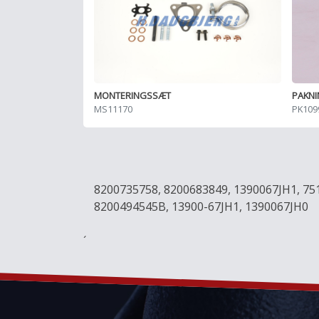
PAKN
MONTERINGSSÆT
PK109
MS11170
8200735758, 8200683849, 1390067JH1, 75
8200494545B, 13900-67JH1, 1390067JH0
´