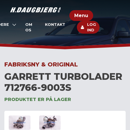
Skip
to
Menu
content
DERE
OM
KONTAKT
LOG
OS
IND
FABRIKSNY & ORIGINAL
GARRETT TURBOLADER
712766-9003S
PRODUKTET ER PÅ LAGER