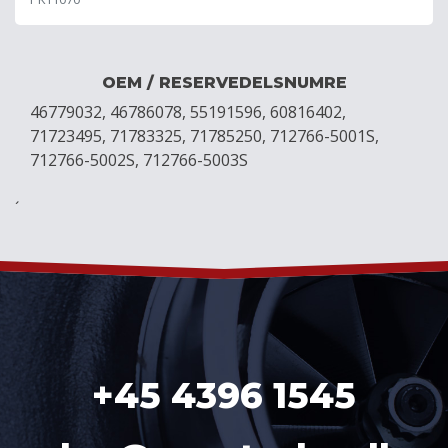
OEM / RESERVEDELSNUMRE
46779032, 46786078, 55191596, 60816402,
71723495, 71783325, 71785250, 712766-5001S,
712766-5002S, 712766-5003S
´
+45 4396 1545