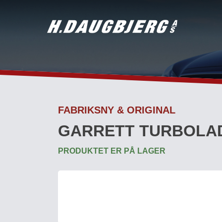
Skip
to
content
FABRIKSNY & ORIGINAL
GARRETT TURBOLAD
PRODUKTET ER PÅ LAGER