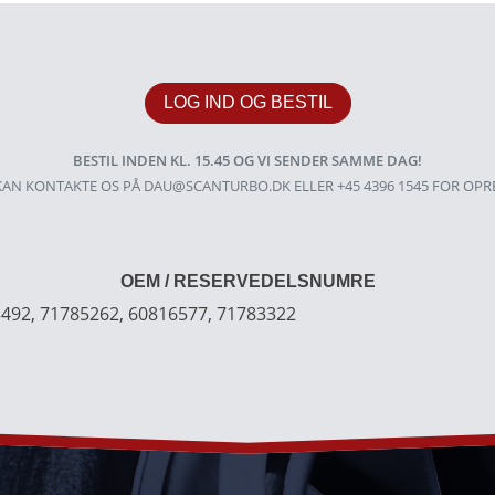
LOG IND OG BESTIL
BESTIL INDEN KL. 15.45 OG VI SENDER SAMME DAG!
AN KONTAKTE OS PÅ
DAU@SCANTURBO.DK
ELLER +45 4396 1545 FOR OPR
OEM / RESERVEDELSNUMRE
3492, 71785262, 60816577, 71783322