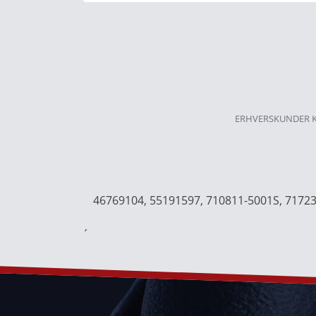
ERHVERSKUNDER K
46769104, 55191597, 710811-5001S, 7172
´