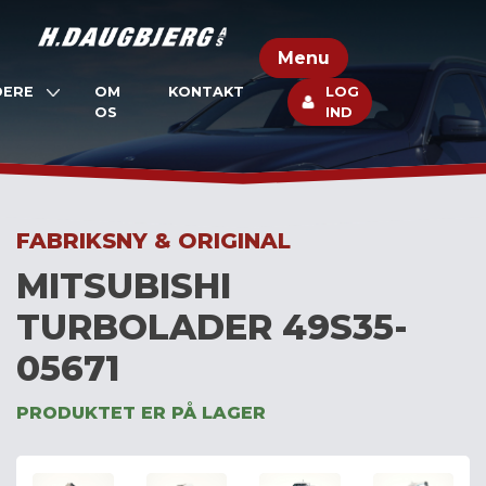
Skip
to
Menu
content
DERE
OM
KONTAKT
LOG
OS
IND
FABRIKSNY & ORIGINAL
MITSUBISHI
TURBOLADER 49S35-
05671
PRODUKTET ER PÅ LAGER