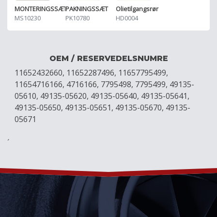
MONTERINGSSÆT
PAKNINGSSÆT
Olietilgangsrør
MS10230
PK10780
HD0004
OEM / RESERVEDELSNUMRE
11652432660, 11652287496, 11657795499,
11654716166, 4716166, 7795498, 7795499, 49135-
05610, 49135-05620, 49135-05640, 49135-05641,
49135-05650, 49135-05651, 49135-05670, 49135-
05671
´