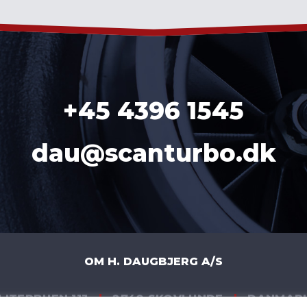
+45 4396 1545
dau@scanturbo.dk
OM H. DAUGBJERG A/S
LITERBUEN 11J
|
2740 SKOVLUNDE
|
DANMAR