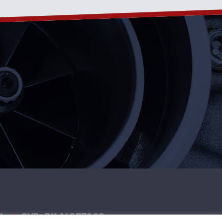
K
|
CVR: DK 14877908