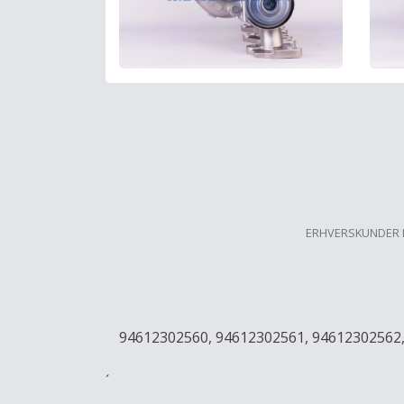
ERHVERSKUNDER 
94612302560, 94612302561, 94612302562, 4
´