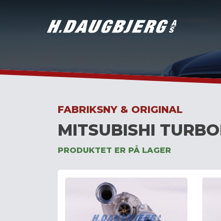
Skip
to
content
FABRIKSNY & ORIGINAL
MITSUBISHI TURBO
PRODUKTET ER PÅ LAGER