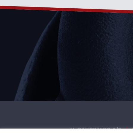
H. DAUGBJERG A/S
|