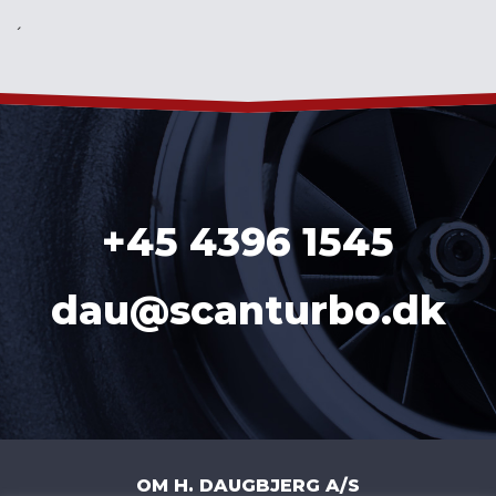
´
+45 4396 1545
dau@scanturbo.dk
OM H. DAUGBJERG A/S