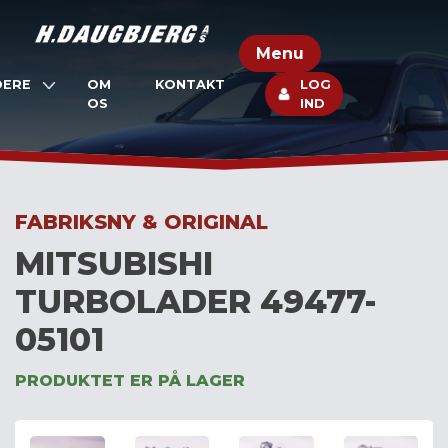
Skip
to
Menu
content
DERE
OM
KONTAKT
LOG
OS
IND
FABRIKSNY & ORIGINAL
MITSUBISHI
TURBOLADER 49477-
05101
PRODUKTET ER PÅ LAGER