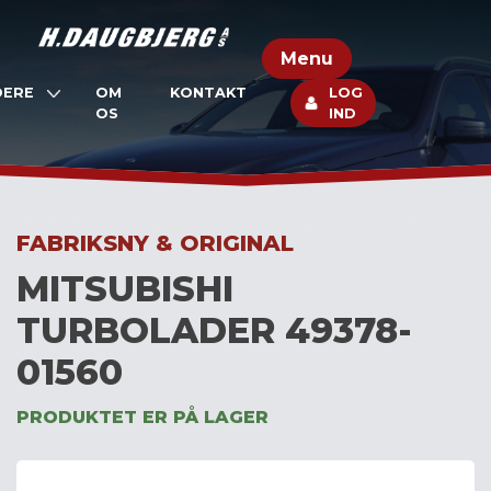
Skip
to
Menu
content
DERE
OM
KONTAKT
LOG
OS
IND
FABRIKSNY & ORIGINAL
MITSUBISHI
TURBOLADER 49378-
01560
PRODUKTET ER PÅ LAGER