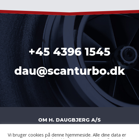
+45 4396 1545
dau@scanturbo.dk
OM H. DAUGBJERG A/S
Vi bruger cookies på denne hjemmeside. Alle dine data er
H. DAUGBJERG A/S
|
LITERBUEN 11J
|