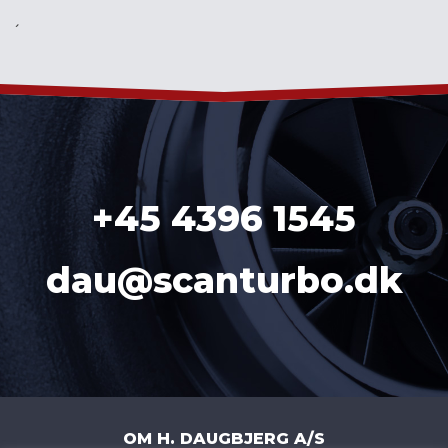
´
+45 4396 1545
dau@scanturbo.dk
OM H. DAUGBJERG A/S