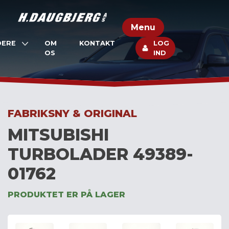
Skip
to
Menu
content
DERE
OM
KONTAKT
LOG
OS
IND
FABRIKSNY & ORIGINAL
MITSUBISHI
TURBOLADER 49389-
01762
PRODUKTET ER PÅ LAGER