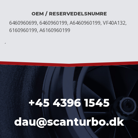
OEM / RESERVEDELSNUMRE
6460960699, 6460960199, A6460960199, VF40A132,
6160960199, A6160960199
´
+45 4396 1545
dau@scanturbo.dk