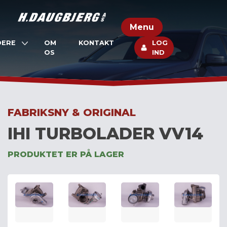
Skip
to
Menu
content
DERE
OM
KONTAKT
LOG
OS
IND
FABRIKSNY & ORIGINAL
IHI TURBOLADER VV14
PRODUKTET ER PÅ LAGER