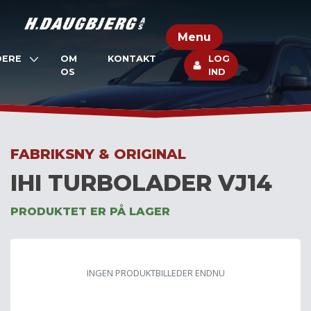
Skip
to
Menu
content
DERE
OM
KONTAKT
LOG
OS
IND
FABRIKSNY & ORIGINAL
IHI TURBOLADER VJ14
PRODUKTET ER PÅ LAGER
INGEN PRODUKTBILLEDER ENDNU