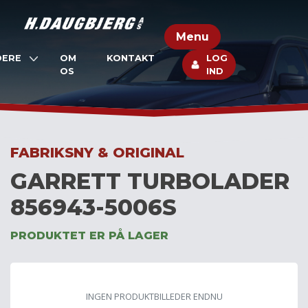
Skip
to
Menu
content
DERE
OM
KONTAKT
LOG
OS
IND
FABRIKSNY & ORIGINAL
GARRETT TURBOLADER
856943-5006S
PRODUKTET ER PÅ LAGER
INGEN PRODUKTBILLEDER ENDNU