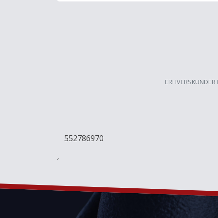
ERHVERSKUNDER 
552786970
´