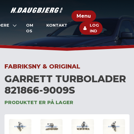
Skip
to
Menu
content
DERE
OM
KONTAKT
LOG
OS
IND
FABRIKSNY & ORIGINAL
GARRETT TURBOLADER
821866-9009S
PRODUKTET ER PÅ LAGER