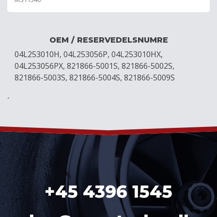
OEM / RESERVEDELSNUMRE
04L253010H, 04L253056P, 04L253010HX,
04L253056PX, 821866-5001S, 821866-5002S,
821866-5003S, 821866-5004S, 821866-5009S
´
+45 4396 1545