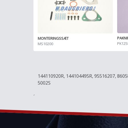
PAKN
MONTERINGSSÆT
PK125
MS10200
144110920R, 144104495R, 95516207, 8605
5002S
´