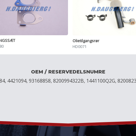
INGSSÆT
Olietilgangsrør
80
HD0071
OEM / RESERVEDELSNUMRE
84, 4421094, 93168858, 8200994322B, 1441100Q2G, 8200823