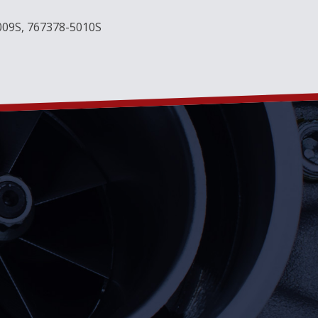
009S, 767378-5010S