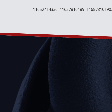
11652414336, 11657810189, 11657810190,
´