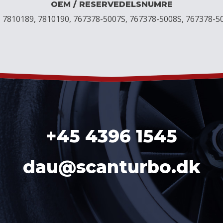
OEM / RESERVEDELSNUMRE
 7810189, 7810190, 767378-5007S, 767378-5008S, 767378-5
+45 4396 1545
dau@scanturbo.dk