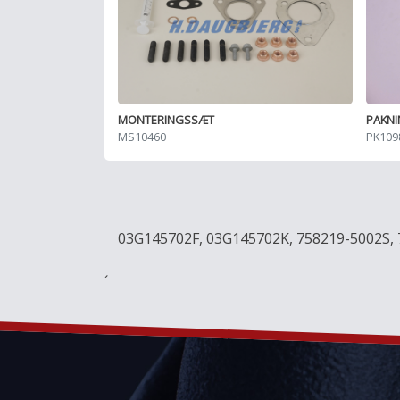
MONTERINGSSÆT
PAKN
MS10460
PK109
03G145702F, 03G145702K, 758219-5002S, 
´