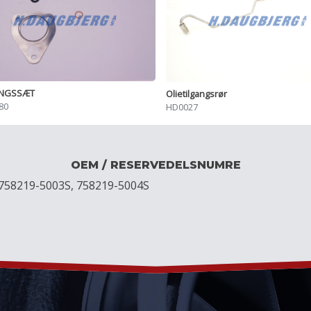
INGSSÆT
Olietilgangsrør
80
HD0027
OEM / RESERVEDELSNUMRE
758219-5003S, 758219-5004S