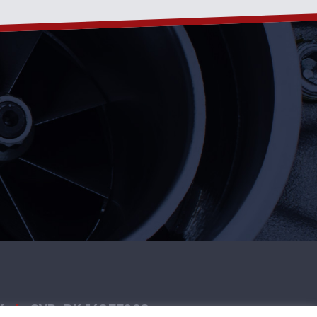
K
|
CVR: DK 14877908