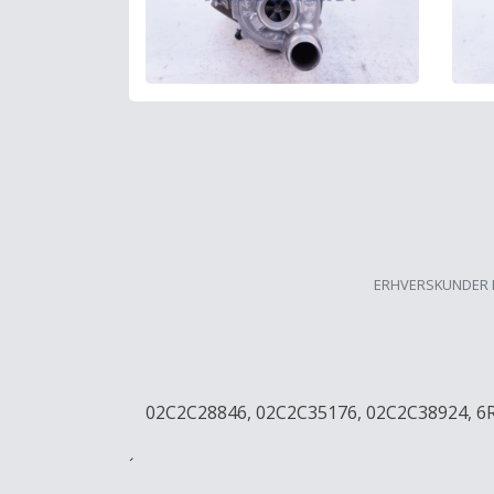
ERHVERSKUNDER 
02C2C28846, 02C2C35176, 02C2C38924, 6
´