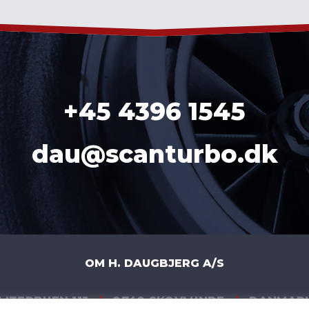
+45 4396 1545
dau@scanturbo.dk
OM H. DAUGBJERG A/S
LITERBUEN 11J
|
2740 SKOVLUNDE
|
DANMAR