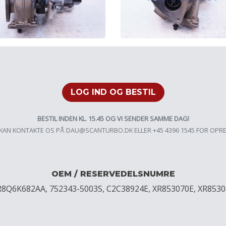
LOG IND OG BESTIL
BESTIL INDEN KL. 15.45 OG VI SENDER SAMME DAG!
KAN KONTAKTE OS PÅ
DAU@SCANTURBO.DK
ELLER +45 4396 1545 FOR OPR
OEM / RESERVEDELSNUMRE
R8Q6K682AA, 752343-5003S, C2C38924E, XR853070E, XR8530