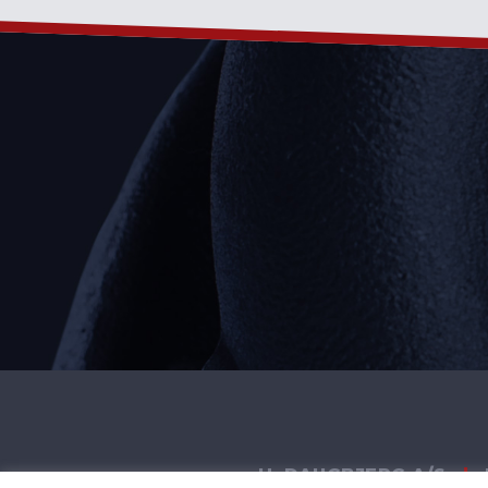
H. DAUGBJERG A/S
|