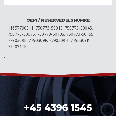
OEM / RESERVEDELSNUMRE
11657790311, 750773-5001S, 750773-5004S,
750773-5007S, 750773-5013S, 750773-5015S,
7790309E, 7790309F, 7790309H, 7790309K,
7790311K
´
+45 4396 1545