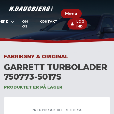
Skip
to
Menu
content
DERE
OM
KONTAKT
LOG
OS
IND
FABRIKSNY & ORIGINAL
GARRETT TURBOLADER
750773-5017S
PRODUKTET ER PÅ LAGER
INGEN PRODUKTBILLEDER ENDNU