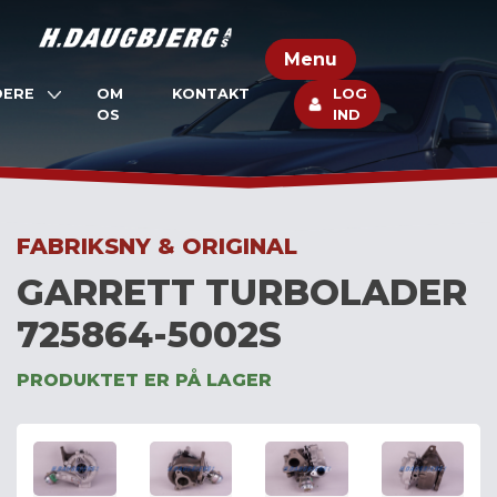
Skip
to
Menu
content
DERE
OM
KONTAKT
LOG
OS
IND
FABRIKSNY & ORIGINAL
GARRETT TURBOLADER
725864-5002S
PRODUKTET ER PÅ LAGER