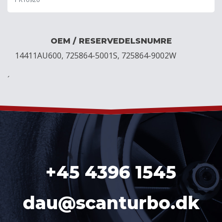
OEM / RESERVEDELSNUMRE
14411AU600, 725864-5001S, 725864-9002W
´
+45 4396 1545
dau@scanturbo.dk