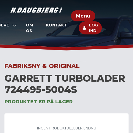
Skip
to
Menu
content
DERE
OM
KONTAKT
LOG
OS
IND
FABRIKSNY & ORIGINAL
GARRETT TURBOLADER
724495-5004S
PRODUKTET ER PÅ LAGER
INGEN PRODUKTBILLEDER ENDNU