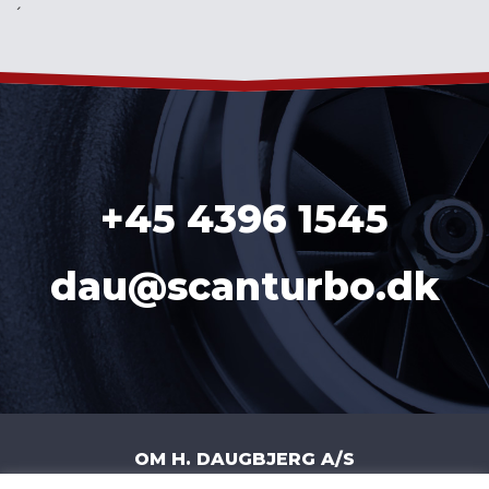
´
+45 4396 1545
dau@scanturbo.dk
OM H. DAUGBJERG A/S