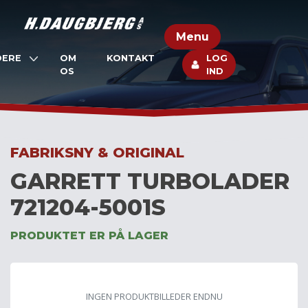
Skip
to
Menu
content
DERE
OM
KONTAKT
LOG
OS
IND
FABRIKSNY & ORIGINAL
GARRETT TURBOLADER
721204-5001S
PRODUKTET ER PÅ LAGER
INGEN PRODUKTBILLEDER ENDNU