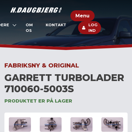
Skip
to
Menu
content
DERE
OM
KONTAKT
LOG
OS
IND
FABRIKSNY & ORIGINAL
GARRETT TURBOLADER
710060-5003S
PRODUKTET ER PÅ LAGER