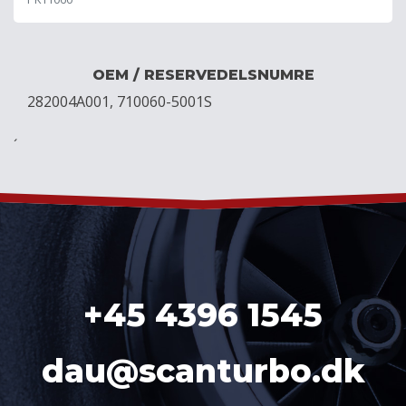
OEM / RESERVEDELSNUMRE
282004A001, 710060-5001S
´
+45 4396 1545
dau@scanturbo.dk