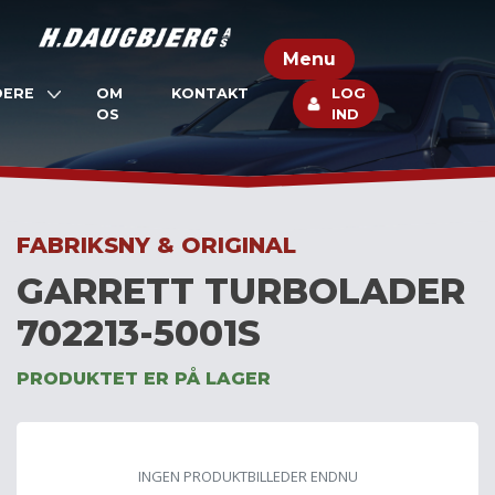
Skip
to
Menu
content
DERE
OM
KONTAKT
LOG
OS
IND
FABRIKSNY & ORIGINAL
GARRETT TURBOLADER
702213-5001S
PRODUKTET ER PÅ LAGER
INGEN PRODUKTBILLEDER ENDNU