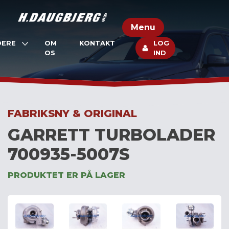
Skip
to
Menu
content
DERE
OM
KONTAKT
LOG
OS
IND
FABRIKSNY & ORIGINAL
GARRETT TURBOLADER
700935-5007S
PRODUKTET ER PÅ LAGER