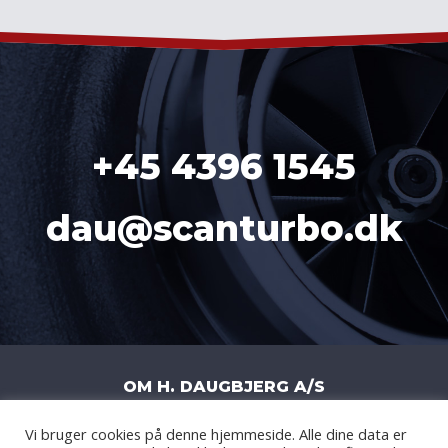
+45 4396 1545
dau@scanturbo.dk
OM H. DAUGBJERG A/S
Vi bruger cookies på denne hjemmeside. Alle dine data er
H. DAUGBJERG A/S
|
LITERBUEN 11J
|