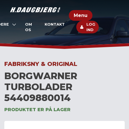
Skip
to
Menu
content
DERE
OM
KONTAKT
LOG
OS
IND
FABRIKSNY & ORIGINAL
BORGWARNER
TURBOLADER
54409880014
PRODUKTET ER PÅ LAGER