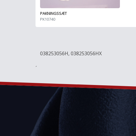
PAKNINGSSÆT
PK10740
038253056H, 038253056HX
´