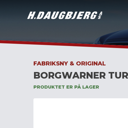
Skip
to
content
FABRIKSNY & ORIGINAL
BORGWARNER TUR
PRODUKTET ER PÅ LAGER