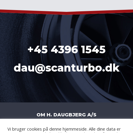
+45 4396 1545
dau@scanturbo.dk
OM H. DAUGBJERG A/S
Vi bruger cookies på denne hjemmeside. Alle dine data er
H. DAUGBJERG A/S
|
LITERBUEN 11J
|