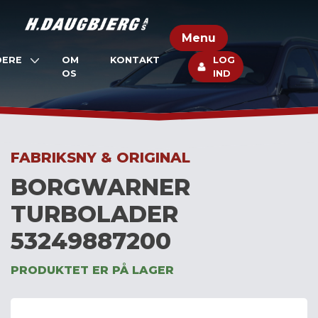
Skip
to
Menu
content
DERE
OM
KONTAKT
LOG
OS
IND
FABRIKSNY & ORIGINAL
BORGWARNER
TURBOLADER
53249887200
PRODUKTET ER PÅ LAGER