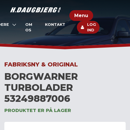
Skip
to
Menu
content
DERE
OM
KONTAKT
LOG
OS
IND
FABRIKSNY & ORIGINAL
BORGWARNER
TURBOLADER
53249887006
PRODUKTET ER PÅ LAGER