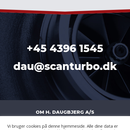
+45 4396 1545
dau@scanturbo.dk
OM H. DAUGBJERG A/S
Vi bruger cookies på denne hjemmeside. Alle dine data er
H. DAUGBJERG A/S
|
LITERBUEN 11J
|