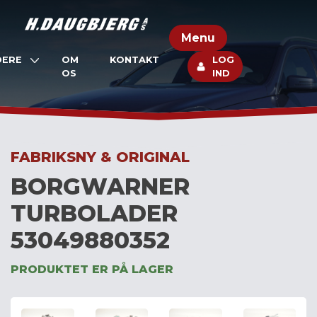
Skip
to
Menu
content
DERE
OM
KONTAKT
LOG
OS
IND
FABRIKSNY & ORIGINAL
BORGWARNER
TURBOLADER
53049880352
PRODUKTET ER PÅ LAGER