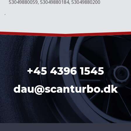
53049880059, 53049880184, 53049880200
´
+45 4396 1545
dau@scanturbo.dk