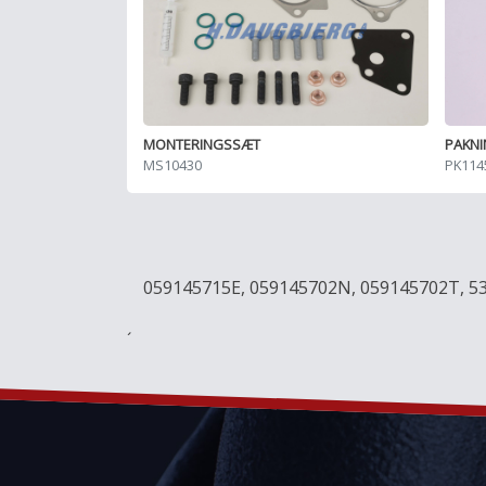
MONTERINGSSÆT
PAKN
MS10430
PK114
059145715E, 059145702N, 059145702T, 5
´