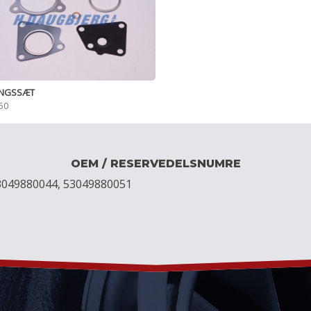
INGSSÆT
50
OEM / RESERVEDELSNUMRE
3049880044, 53049880051