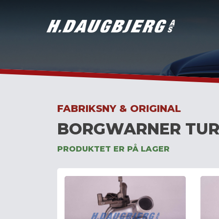
Skip
to
content
FABRIKSNY & ORIGINAL
BORGWARNER TUR
PRODUKTET ER PÅ LAGER