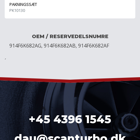
PAKNINGSSÆT
PK10130
OEM / RESERVEDELSNUMRE
914F6K682AG, 914F6K682AB, 914F6K682AF
´
+45 4396 1545
dau@scanturbo.dk