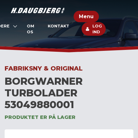
Skip
to
Menu
content
DERE
OM
KONTAKT
LOG
OS
IND
FABRIKSNY & ORIGINAL
BORGWARNER
TURBOLADER
53049880001
PRODUKTET ER PÅ LAGER