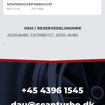
MONTERINGSSÆT
PAKNINGSSÆT
MS11110
PK11940
OEM / RESERVEDELSNUMRE
282004A480, 53039880127, 28200-4A480
´
+45 4396 1545
dau@scanturbo.dk