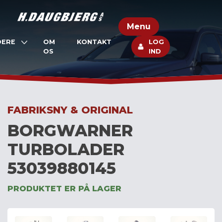
Skip
to
Menu
content
DERE
OM
KONTAKT
LOG
OS
IND
FABRIKSNY & ORIGINAL
BORGWARNER
TURBOLADER
53039880145
PRODUKTET ER PÅ LAGER