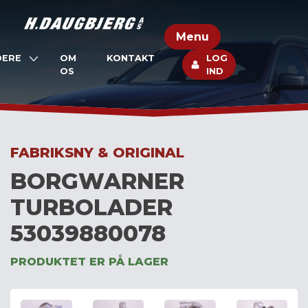
Skip
to
Menu
content
DERE
OM
KONTAKT
LOG
OS
IND
FABRIKSNY & ORIGINAL
BORGWARNER
TURBOLADER
53039880078
PRODUKTET ER PÅ LAGER