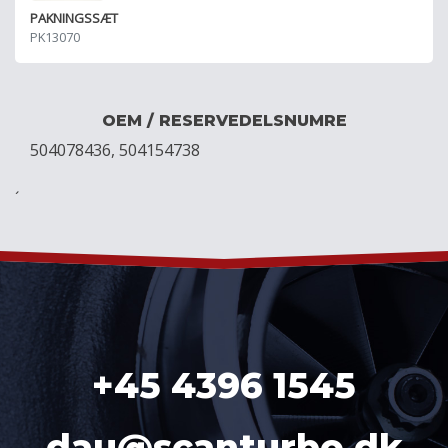
PAKNINGSSÆT
PK13070
OEM / RESERVEDELSNUMRE
504078436, 504154738
´
+45 4396 1545
dau@scanturbo.dk