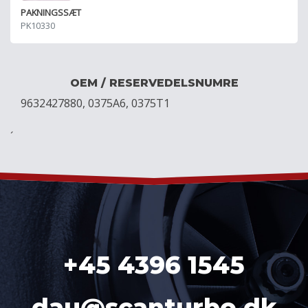
PAKNINGSSÆT
PK10330
OEM / RESERVEDELSNUMRE
9632427880, 0375A6, 0375T1
´
+45 4396 1545
dau@scanturbo.dk