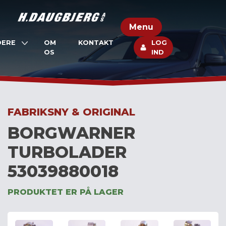
Skip
to
Menu
content
DERE
OM
KONTAKT
LOG
OS
IND
FABRIKSNY & ORIGINAL
BORGWARNER
TURBOLADER
53039880018
PRODUKTET ER PÅ LAGER