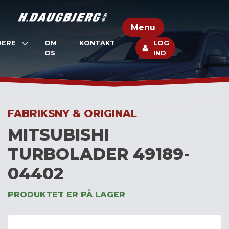
Skip
to
Menu
content
DERE
OM
KONTAKT
LOG
OS
IND
FABRIKSNY & ORIGINAL
MITSUBISHI
TURBOLADER 49189-
04402
PRODUKTET ER PÅ LAGER