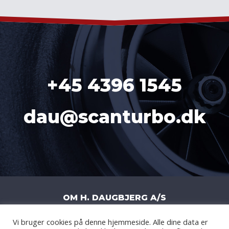
+45 4396 1545
dau@scanturbo.dk
OM H. DAUGBJERG A/S
Vi bruger cookies på denne hjemmeside. Alle dine data er
H. DAUGBJERG A/S
|
LITERBUEN 11J
|