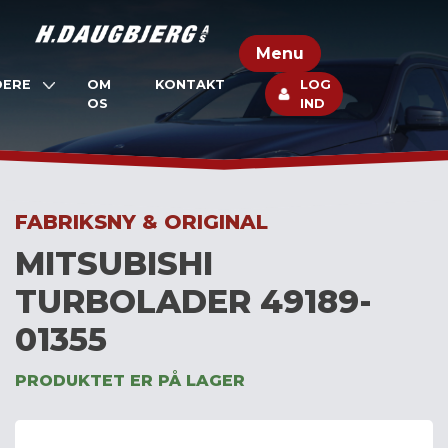
Skip
to
Menu
content
DERE
OM
KONTAKT
LOG
OS
IND
FABRIKSNY & ORIGINAL
MITSUBISHI
TURBOLADER 49189-
01355
PRODUKTET ER PÅ LAGER