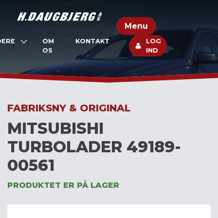
Skip
to
Menu
content
DERE
OM
KONTAKT
LOG
OS
IND
FABRIKSNY & ORIGINAL
MITSUBISHI
TURBOLADER 49189-
00561
PRODUKTET ER PÅ LAGER