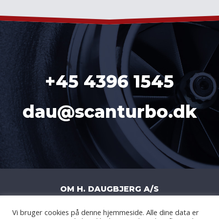
+45 4396 1545
dau@scanturbo.dk
OM H. DAUGBJERG A/S
Vi bruger cookies på denne hjemmeside. Alle dine data er
H. DAUGBJERG A/S
|
LITERBUEN 11J
|