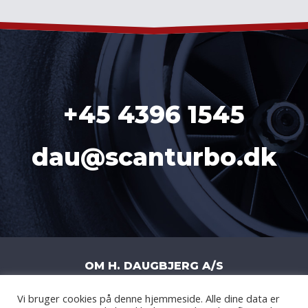
+45 4396 1545
dau@scanturbo.dk
OM H. DAUGBJERG A/S
Vi bruger cookies på denne hjemmeside. Alle dine data er
H. DAUGBJERG A/S
|
LITERBUEN 11J
|