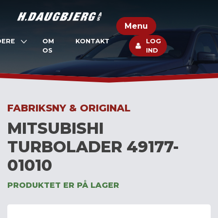
Skip
to
Menu
content
DERE
OM
KONTAKT
LOG
OS
IND
FABRIKSNY & ORIGINAL
MITSUBISHI
TURBOLADER 49177-
01010
PRODUKTET ER PÅ LAGER