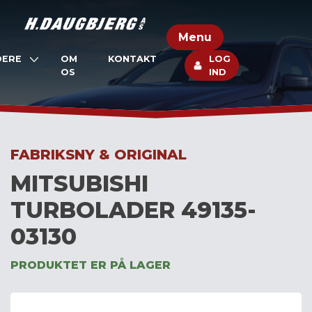
Skip
to
Menu
content
DERE
OM
KONTAKT
LOG
OS
IND
FABRIKSNY & ORIGINAL
MITSUBISHI
TURBOLADER 49135-
03130
PRODUKTET ER PÅ LAGER