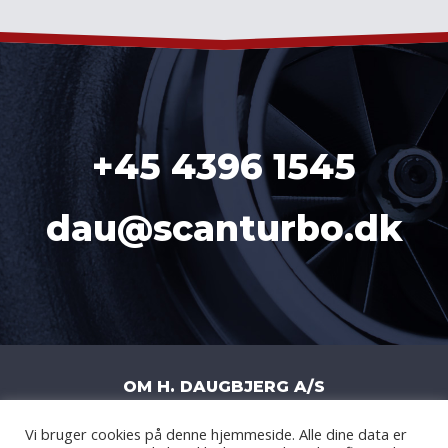
+45 4396 1545
dau@scanturbo.dk
OM H. DAUGBJERG A/S
Vi bruger cookies på denne hjemmeside. Alle dine data er
H. DAUGBJERG A/S
|
LITERBUEN 11J
|