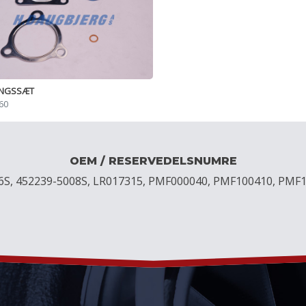
INGSSÆT
60
OEM / RESERVEDELSNUMRE
06S, 452239-5008S, LR017315, PMF000040, PMF100410, PMF