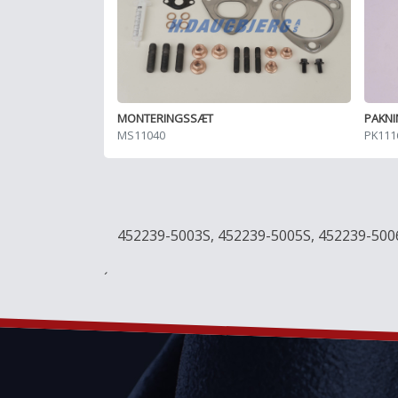
MONTERINGSSÆT
PAKN
MS11040
PK111
452239-5003S, 452239-5005S, 452239-50
´