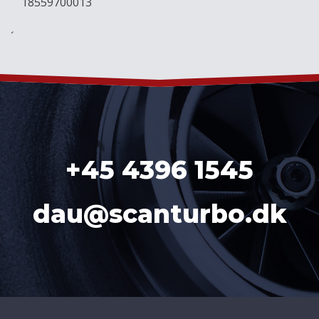
18559700013
´
+45 4396 1545
dau@scanturbo.dk