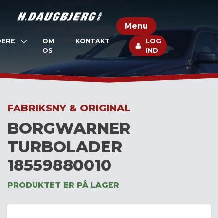
Skip
to
Menu
content
DERE
OM
KONTAKT
LOG
OS
IND
FABRIKSNY & ORIGINAL
BORGWARNER
TURBOLADER
18559880010
PRODUKTET ER PÅ LAGER