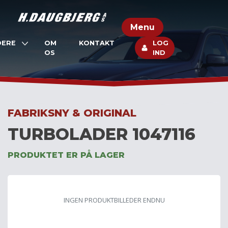
Skip
to
Menu
content
DERE
OM
KONTAKT
LOG
OS
IND
FABRIKSNY & ORIGINAL
TURBOLADER 1047116
PRODUKTET ER PÅ LAGER
INGEN PRODUKTBILLEDER ENDNU