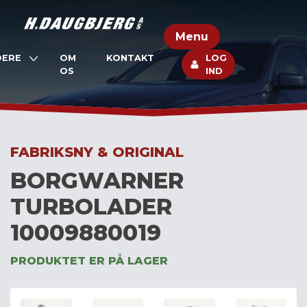
Skip
to
Menu
content
DERE
OM
KONTAKT
LOG
OS
IND
FABRIKSNY & ORIGINAL
BORGWARNER
TURBOLADER
10009880019
PRODUKTET ER PÅ LAGER