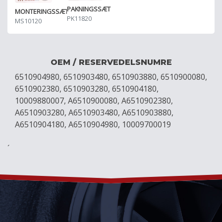
PAKNINGSSÆT
MONTERINGSSÆT
PK11820
MS10120
OEM / RESERVEDELSNUMRE
6510904980, 6510903480, 6510903880, 6510900080,
6510902380, 6510903280, 6510904180,
10009880007, A6510900080, A6510902380,
A6510903280, A6510903480, A6510903880,
A6510904180, A6510904980, 10009700019
´