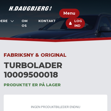
Skip
to
Menu
content
DERE
OM
KONTAKT
LOG
OS
IND
FABRIKSNY & ORIGINAL
TURBOLADER
10009500018
PRODUKTET ER PÅ LAGER
INGEN PRODUKTBILLEDER ENDNU